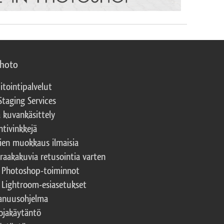
photo
itointipalvelut
Staging Services
a kuvankäsittely
ntivinkkejä
ien muokkaus ilmaisia
 raakakuvia retusointia varten
t Photoshop-toiminnot
t Lightroom-esiasetukset
nuusohjelma
ojakäytäntö