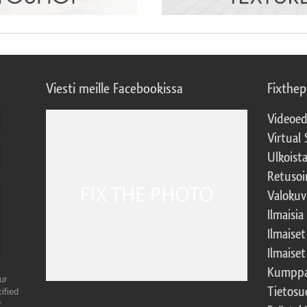
Viesti meille Facebookissa
Fixthe
Videoed
Virtual 
Ulkoist
Retusoi
Valokuv
Ilmaisia
Ilmaise
Ilmaise
Kumppa
ur
Tietosu
ified
r