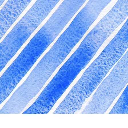
alokuvien muokkaus
Korujen valokuvien muokkaus
AI-koulutusdata