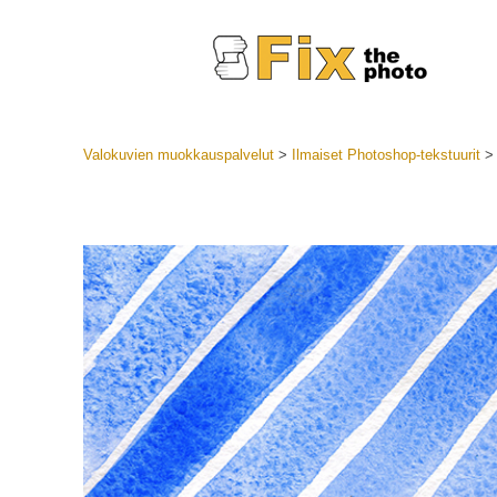
Valokuvien muokkauspalvelut
>
Ilmaiset Photoshop-tekstuurit
Lightroom
LR-esiase
Muotok
Parhaan t
esiasetuk
Mobiilias
Hääku