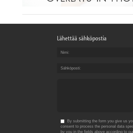
Lähettää sähköpostia
Nimi
Sähköposti
By submitting the form you give us yo
consent to process the personal data spec
by you in the fields above according to ou