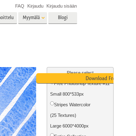
FAQ
Kirjaudu
Kirjaudu sisään
oittelu
Myymälä
Blogi
es
Video
LUT:t videoeditointiin
Ammattimaiset
vien
Kiinteistöjen valokuvien
videopeittokuvat
muokkaus
Please select
Download Free
Free Photoshop Texture #11
Small 800*533px
o
Valokuvan restaurointi
Stripes Watercolor
(25 Textures)
Large 6000*4000px