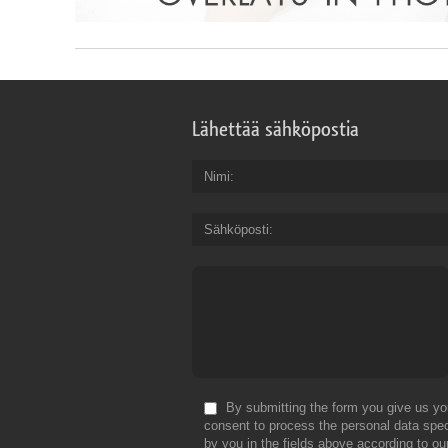
Lähettää sähköpostia
Nimi
Sähköposti
By submitting the form you give us yo
consent to process the personal data spec
by you in the fields above according to ou