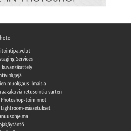
photo
itointipalvelut
Staging Services
a kuvankäsittely
ntivinkkejä
ien muokkaus ilmaisia
 raakakuvia retusointia varten
t Photoshop-toiminnot
t Lightroom-esiasetukset
nuusohjelma
ojakäytäntö