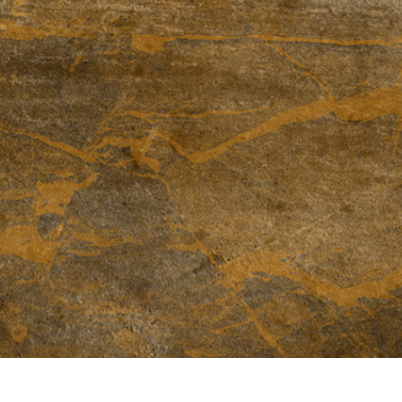
alokuvien muokkaus
Korujen valokuvien muokkaus
AI-koulutusdata