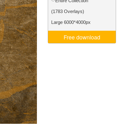
Entire Collection
Video Editing Services
(1783 Overlays)
Large 6000*4000px
Free download