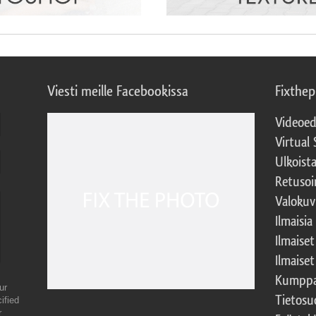
Viesti meille Facebookissa
Fixthe
Videoed
Virtual 
Ulkoist
Retusoi
Valokuv
Ilmaisia
Ilmaise
Ilmaise
Kumppa
ur
Tietosu
ified
r