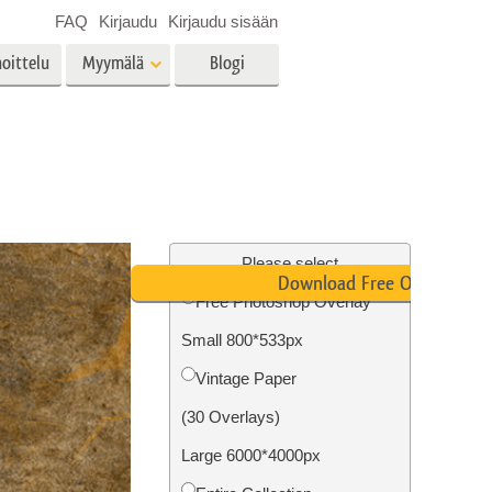
FAQ
Kirjaudu
Kirjaudu sisään
oittelu
Myymälä
Blogi
es
Video
LUT:t videoeditointiin
Ammattimaiset
vien
Kiinteistöjen valokuvien
videopeittokuvat
muokkaus
Please select
Download Free Overlay
Free Photoshop Overlay
Small 800*533px
o
Valokuvan restaurointi
Vintage Paper
(30 Overlays)
Large 6000*4000px