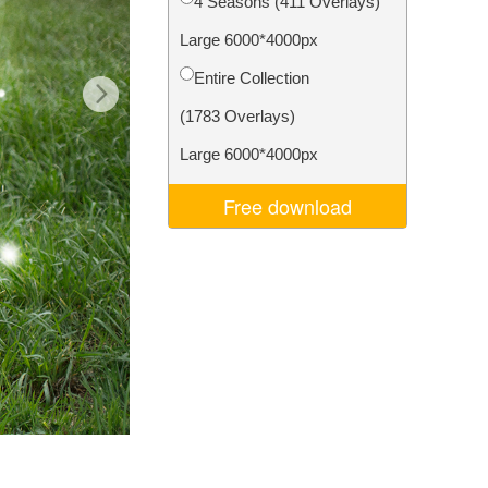
4 Seasons (411 Overlays)
Video Editing Services
Large 6000*4000px
Entire Collection
(1783 Overlays)
Large 6000*4000px
Free download