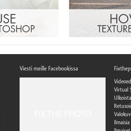
Viesti meille Facebookissa
Fixthe
Videoed
Virtual 
Ulkoist
Retusoi
Valokuv
Ilmaisia
Ilmaise