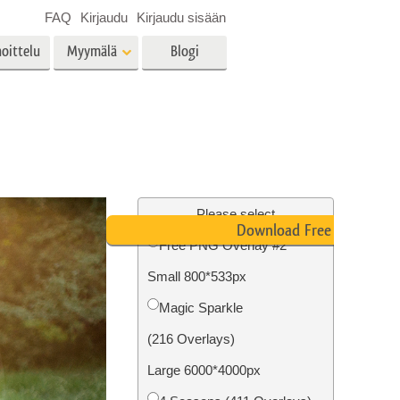
FAQ
Kirjaudu
Kirjaudu sisään
oittelu
Myymälä
Blogi
es
Video
LUT:t videoeditointiin
Ammattimaiset
vien
Kiinteistöjen valokuvien
videopeittokuvat
muokkaus
Please select
Download Free PNG
Free PNG Overlay #2
Small 800*533px
o
Valokuvan restaurointi
Magic Sparkle
(216 Overlays)
Large 6000*4000px