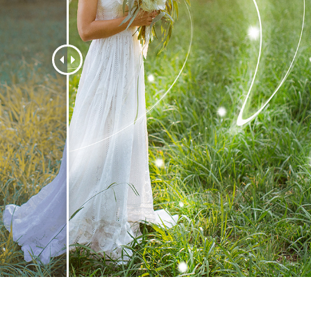
alokuvien muokkaus
Korujen valokuvien muokkaus
AI-koulutusdata