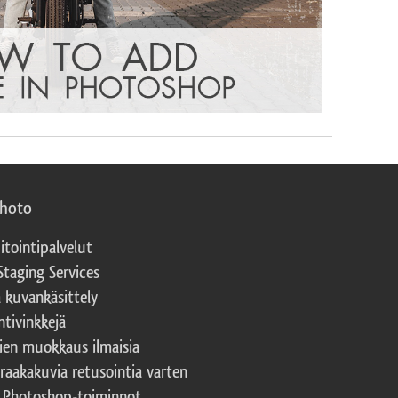
photo
itointipalvelut
Staging Services
a kuvankäsittely
ntivinkkejä
ien muokkaus ilmaisia
 raakakuvia retusointia varten
t Photoshop-toiminnot