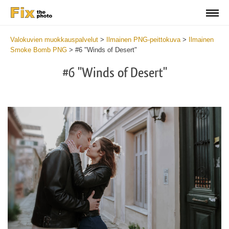
Valokuvien muokkauspalvelut
>
Ilmainen PNG-peittokuva
>
Ilmainen
Smoke Bomb PNG
>
#6 "Winds of Desert"
#6 "Winds of Desert"
Do
Fr
PN