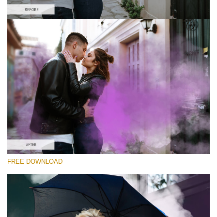
Please select
Free PNG Overlay #6
Small 800*533px
Smoke Bomb
(110 Overlays)
Large 6000*4000px
Luxury Wedding
(373 Overlays)
Large 6000*4000px
FREE DOWNLOAD
Entire Collection
(1783 Overlays)
Large 6000*4000px