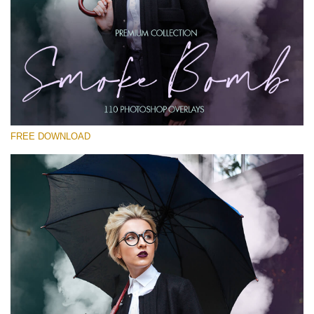
Please select
Free PNG Overlay #20
Small 800*533px
Smoke Bomb
(110 Overlays)
FREE DOWNLOAD
Large 6000*4000px
Bokeh Complete Collection (650 Overlays)
Large 6000*4000px
Entire Collection
(1783 Overlays)
Large 6000*4000px
Free download