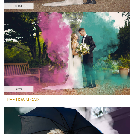
Please select
Free PNG Overlay #2
Small 800*533px
Smoke Bomb
(110 Overlays)
Large 6000*4000px
4 Seasons (411 Overlays)
Large 6000*4000px
Entire Collection
FREE DOWNLOAD
(1783 Overlays)
Large 6000*4000px
Free download