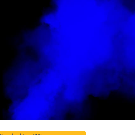
alokuvien muokkaus
Korujen valokuvien muokkaus
AI-koulutusdata