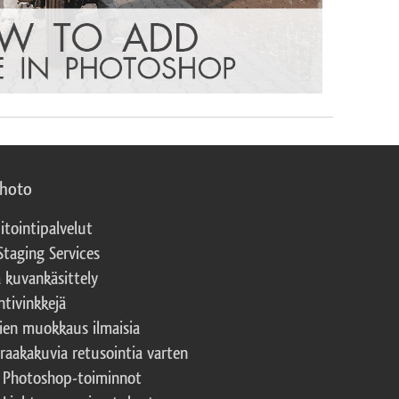
photo
itointipalvelut
Staging Services
a kuvankäsittely
ntivinkkejä
ien muokkaus ilmaisia
 raakakuvia retusointia varten
t Photoshop-toiminnot