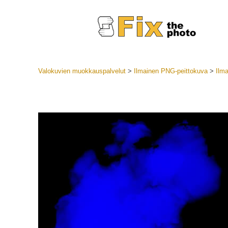
Valokuvien muokkauspalvelut
>
Ilmainen PNG-peittokuva
>
Ilm
Lightroom
LR-esiase
Muotok
Parhaan t
esiasetuk
Mobiilias
Hääku