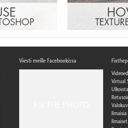
Viesti meille Facebookissa
Fixthe
Videoed
Virtual 
Ulkoist
Retusoi
Valokuv
Ilmaisia
Ilmaise