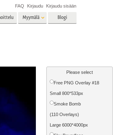
FAQ
Kirjaudu
Kirjaudu sisään
oittelu
Myymälä
Blogi
es
Video
LUT:t videoeditointiin
Ammattimaiset
vien
Kiinteistöjen valokuvien
videopeittokuvat
muokkaus
Please select
Free PNG Overlay #18
Small 800*533px
o
Valokuvan restaurointi
Smoke Bomb
(110 Overlays)
Large 6000*4000px