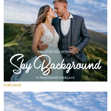
Entire Collection
(1783 Overlays)
Large 6000*4000px
Free download
PURCHASE