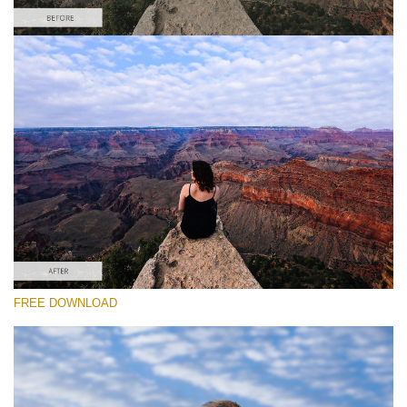
Please select
Free Photoshop Overlay #5
Small 800*533px
Sky Background
(55 Overlays)
Large 6000*4000px
FREE DOWNLOAD
Luxury Wedding
(373 Overlays)
Large 6000*4000px