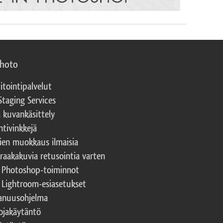
photo
itointipalvelut
Staging Services
a kuvankäsittely
ntivinkkejä
ien muokkaus ilmaisia
 raakakuvia retusointia varten
t Photoshop-toiminnot
t Lightroom-esiasetukset
nuusohjelma
ojakäytäntö