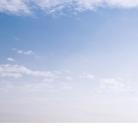
alokuvien muokkaus
Korujen valokuvien muokkaus
AI-koulutusdata