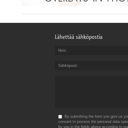
Lähettää sähköpostia
Nimi
Sähköposti
By submitting the form you give us yo
consent to process the personal data spec
by you in the fields above according to ou