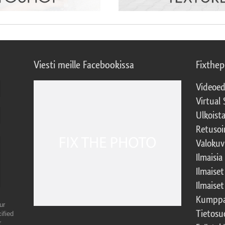
Viesti meille Facebookissa
Fixthe
Videoed
Virtual 
Ulkoist
Retusoi
Valokuv
Ilmaisia
Ilmaise
Ilmaise
Kumppa
ur
Tietosu
ified
r