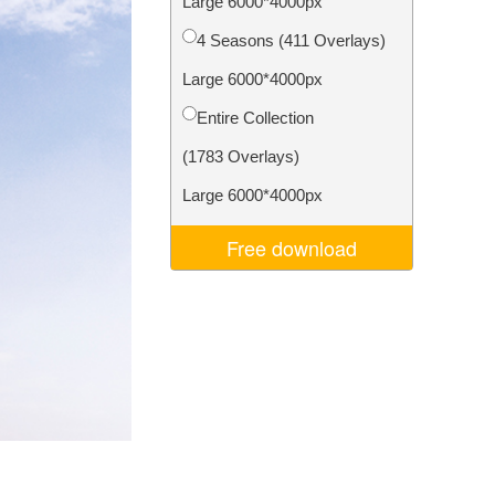
Large 6000*4000px
Video Editing Services
4 Seasons (411 Overlays)
Large 6000*4000px
Entire Collection
(1783 Overlays)
Large 6000*4000px
Free download