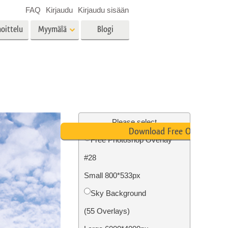
FAQ
Kirjaudu
Kirjaudu sisään
oittelu
Myymälä
Blogi
es
Video
LUT:t videoeditointiin
Ammattimaiset
vien
Kiinteistöjen valokuvien
videopeittokuvat
muokkaus
Please select
Download Free Overlay
Free Photoshop Overlay
#28
o
Valokuvan restaurointi
Small 800*533px
Sky Background
(55 Overlays)