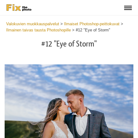
Valokuvien muokkauspalvelut
>
Ilmaiset Photoshop-peittokuvat
>
Ilmainen taivas tausta Photoshopille
>
#12 "Eye of Storm"
#12 "Eye of Storm"
Do
Fr
Ov