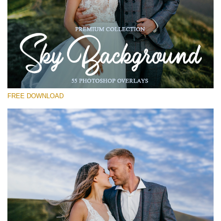
Please select
Free Photoshop Overlay #12
Small 800*533px
Sky Background
(55 Overlays)
FREE DOWNLOAD
Large 6000*4000px
4 Seasons (411 Overlays)
Large 6000*4000px
Entire Collection
(1783 Overlays)
Large 6000*4000px
Free download