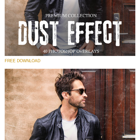
Please select
Free Photoshop Overlay
Small 800*533px
Dust Effect
(40 Overlays)
FREE DOWNLOAD
Large 6000*4000px
Entire Collection
(1783 Overlays)
Large 6000*4000px
Free download