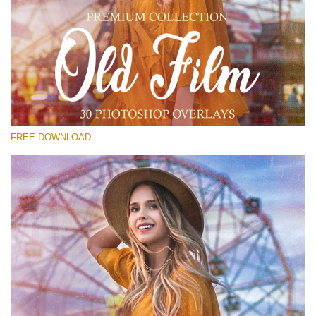
Please select
Free Old Film Overlay #25
Small 800*533px
Old Film
(30 Overlays)
FREE DOWNLOAD
Large 6000*4000px
Luxury Wedding
(373 Overlays)
Large 6000*4000px
Entire Collection
(1783 Overlays)
Large 6000*4000px