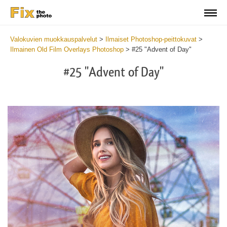
Valokuvien muokkauspalvelut
>
Ilmaiset Photoshop-peittokuvat
>
Ilmainen Old Film Overlays Photoshop
>
#25 "Advent of Day"
#25 "Advent of Day"
Do
Fr