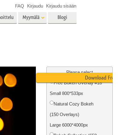
FAQ
Kirjaudu
Kirjaudu sisään
oittelu
Myymälä
Blogi
es
Video
LUT:t videoeditointiin
Ammattimaiset
vien
Kiinteistöjen valokuvien
videopeittokuvat
muokkaus
Please select
Download Free
Free Bokeh Overlay #18
Small 800*533px
o
Valokuvan restaurointi
Natural Cozy Bokeh
(150 Overlays)
Large 6000*4000px