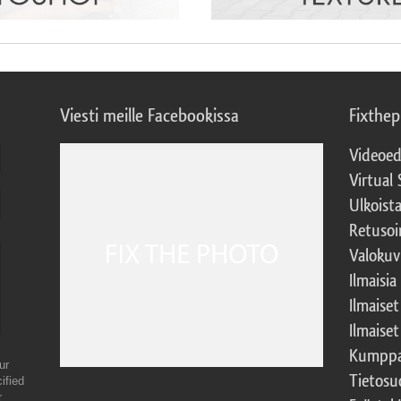
Viesti meille Facebookissa
Fixthe
Videoed
Virtual 
Ulkoist
Retusoi
Valokuv
Ilmaisia
Ilmaise
Ilmaise
Kumppa
ur
Tietosu
ified
r