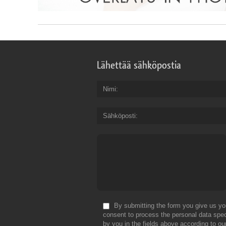
Lähettää sähköpostia
Nimi
Sähköposti
By submitting the form you give us yo
consent to process the personal data spec
by you in the fields above according to ou