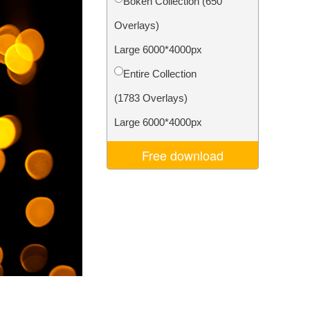
Bokeh Collection (650
Video Editing Services
Overlays)
Large 6000*4000px
Entire Collection
(1783 Overlays)
Large 6000*4000px
Free download