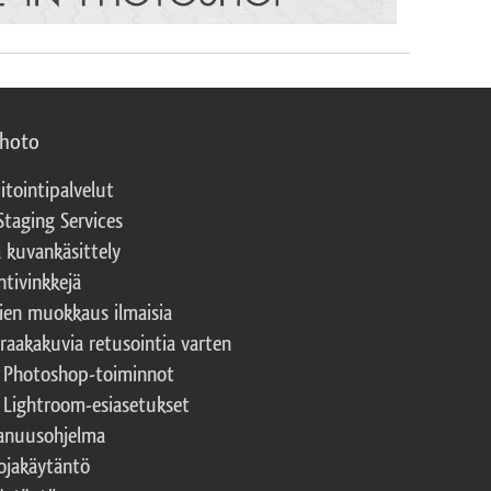
photo
itointipalvelut
Staging Services
a kuvankäsittely
ntivinkkejä
ien muokkaus ilmaisia
 raakakuvia retusointia varten
t Photoshop-toiminnot
t Lightroom-esiasetukset
nuusohjelma
ojakäytäntö