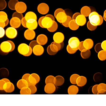
alokuvien muokkaus
Korujen valokuvien muokkaus
AI-koulutusdata