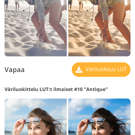
Vapaa
Väriluokitus LUT
Väriluokittelu LUT:t ilmaiset #10 "Antique"