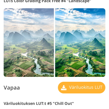
LUTs Color Grading Pack Free #4 "Landscape"
Vapaa
Väriluokitus LUT
Väriluokituksen LUT:t #5 "Chill Out"