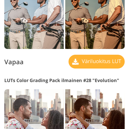
Vapaa
Väriluokitus LUT
LUTs Color Grading Pack ilmainen #28 "Evolution"