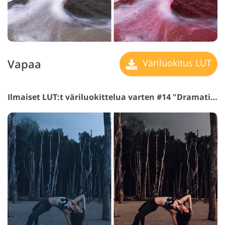
Vapaa
Väriluokitus LUT
Ilmaiset LUT:t väriluokittelua varten #14 "Dramatic Light"