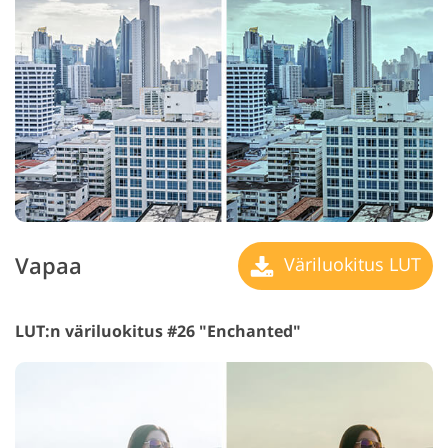
Vapaa
Väriluokitus LUT
LUT:n väriluokitus #26 "Enchanted"