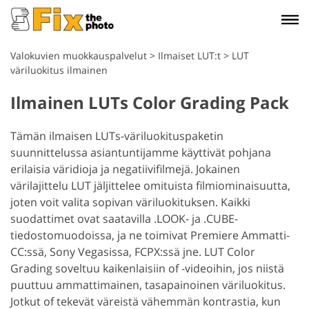
Valokuvien muokkauspalvelut
>
Ilmaiset LUT:t
>
LUT
väriluokitus ilmainen
Ilmainen LUTs Color Grading Pack
Tämän ilmaisen LUTs-väriluokituspaketin
suunnittelussa asiantuntijamme käyttivät pohjana
erilaisia väridioja ja negatiivifilmejä. Jokainen
värilajittelu LUT jäljittelee omituista filmiominaisuutta,
joten voit valita sopivan väriluokituksen. Kaikki
suodattimet ovat saatavilla .LOOK- ja .CUBE-
tiedostomuodoissa, ja ne toimivat Premiere Ammatti-
CC:ssä, Sony Vegasissa, FCPX:ssä jne. LUT Color
Grading soveltuu kaikenlaisiin of -videoihin, jos niistä
puuttuu ammattimainen, tasapainoinen väriluokitus.
Jotkut of tekevät väreistä vähemmän kontrastia, kun