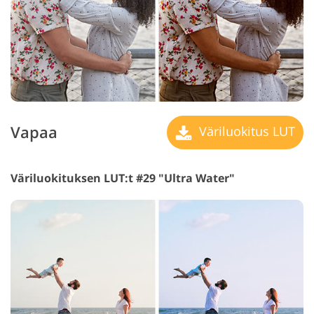
Vapaa
Väriluokitus LUT
Väriluokituksen LUT:t #29 "Ultra Water"