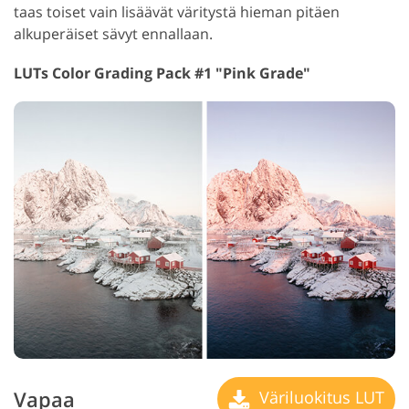
taas toiset vain lisäävät väritystä hieman pitäen
alkuperäiset sävyt ennallaan.
LUTs Color Grading Pack #1 "Pink Grade"
Vapaa
Väriluokitus LUT