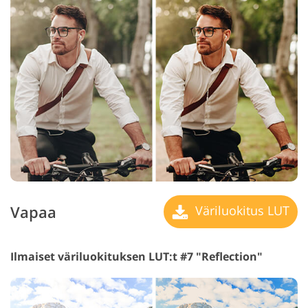
Vapaa
Väriluokitus LUT
Ilmaiset väriluokituksen LUT:t #7 "Reflection"