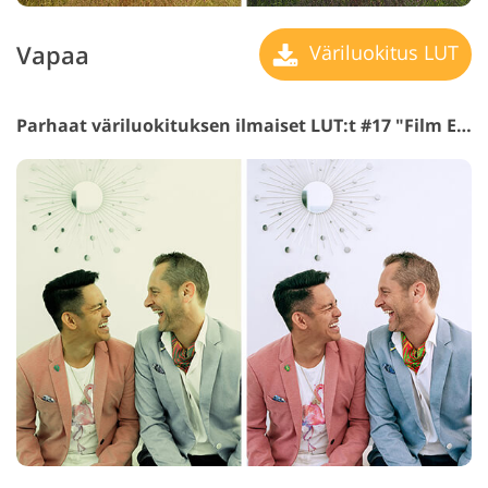
Vapaa
Väriluokitus LUT
Parhaat väriluokituksen ilmaiset LUT:t #17 "Film Emulation"