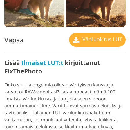
Vapaa
Väriluokitus LUT
Lisää
Ilmaiset LUT:t
kirjoittanut
FixThePhoto
Onko sinulla ongelmia oikean värityksen kanssa ja
katsot of RAW-videoitasi? Lataa nopeasti nämä 100
ilmaista väriluokitusta ja tuo jokaiseen videoon
ammattimainen ilme. Värit tulevat varmasti eloisiksi ja
täyteläisiksi. Tällainen LUT-väriluokituspaketti on
välttämätön, jos muokkaat videoita, lyhyitä leikkeitä,
toimintamaisia elokuvia, seikkailu-/matkaelokuvia,