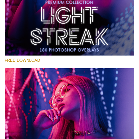
Please select
Free Photoshop Overlay #28
Small 800*533px
Light Streak
(180 Overlays)
FREE DOWNLOAD
Large 6000*4000px
4 Seasons (411 Overlays)
Large 6000*4000px
Entire Collection
(1783 Overlays)
Large 6000*4000px
Free download