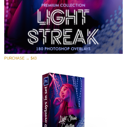
PURCHASE → $43