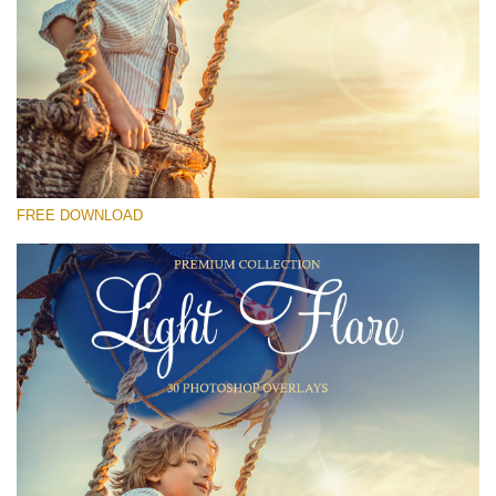
Please select
Free Photoshop Overlay #19
Small 800*533px
Light Flare
(30 Overlays)
FREE DOWNLOAD
Large 6000*4000px
Fairy Tale (344 Overlays)
Large 6000*4000px
Entire Collection
(1783 Overlays)
Large 6000*4000px
Free download