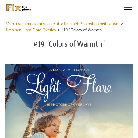
Valokuvien muokkauspalvelut
>
Ilmaiset Photoshop-peittokuvat
>
Ilmainen Light Flare Overlay
>
#19 "Colors of Warmth"
#19 "Colors of Warmth"
Do
Fr