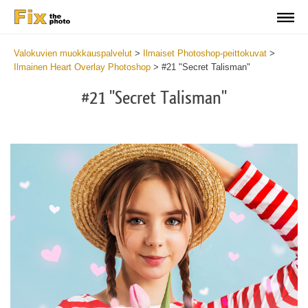
Valokuvien muokkauspalvelut
>
Ilmaiset Photoshop-peittokuvat
>
Ilmainen Heart Overlay Photoshop
>
#21 "Secret Talisman"
#21 "Secret Talisman"
Do
Fr
Ov