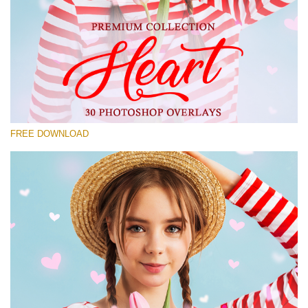
Please select
Free Photoshop Overlay #21
Small 800*533px
Heart Collection
(30 Overlays)
FREE DOWNLOAD
Large 6000*4000px
Bokeh Complete Collection (650 Overlays)
Large 6000*4000px
Entire Collection
(1783 Overlays)
Large 6000*4000px
Free download