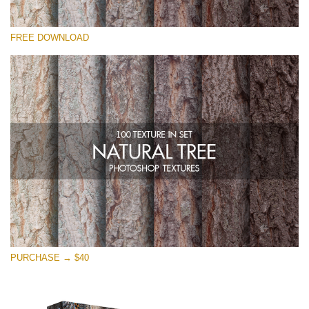
Please select
FREE DOWNLOAD
Free Photoshop Overlay
Small 800*533px
Natural Tree
(100 Textures)
Large 6000*4000px
Entire Collection
(1783 Overlays)
Large 6000*4000px
Free download
PURCHASE → $40