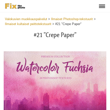
Valokuvien muokkauspalvelut
>
Ilmaiset Photoshop-tekstuurit
>
Ilmaiset kultaiset peittotekstuurit
>
#21 "Crepe Paper"
#21 "Crepe Paper"
Do
Fr
Ov