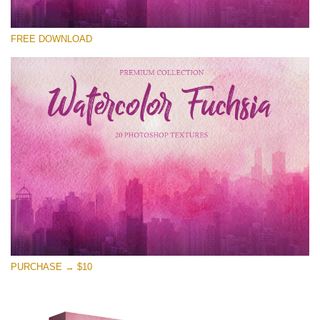
Please select
FREE DOWNLOAD
Free Photoshop Overlay
Small 800*533px
Watercolor Fuchsia
(20 Textures)
Large 6000*4000px
Entire Collection
(1783 Overlays)
Large 6000*4000px
Free download
PURCHASE → $10