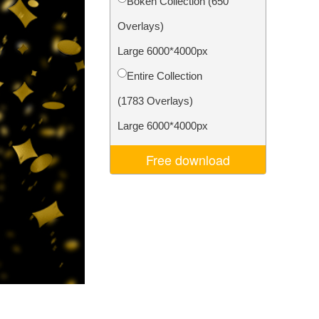
Bokeh Collection (650
Video Editing Services
Overlays)
Large 6000*4000px
Entire Collection
(1783 Overlays)
Large 6000*4000px
Free download