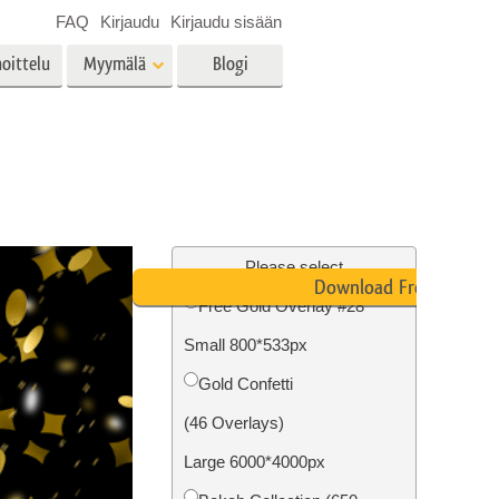
FAQ
Kirjaudu
Kirjaudu sisään
oittelu
Myymälä
Blogi
es
Video
LUT:t videoeditointiin
Ammattimaiset
vien
Kiinteistöjen valokuvien
videopeittokuvat
muokkaus
Please select
Download Free
Free Gold Overlay #28
Small 800*533px
o
Valokuvan restaurointi
Gold Confetti
(46 Overlays)
Large 6000*4000px