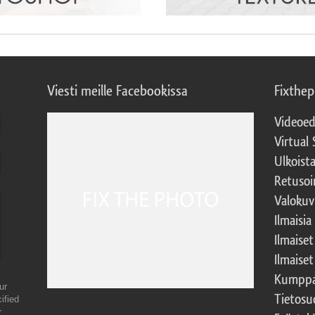
Viesti meille Facebookissa
Fixthe
Videoed
Virtual 
Ulkoist
Retusoi
Valokuv
Ilmaisia
Ilmaise
Ilmaise
Kumppa
ur
Tietosu
ified
r