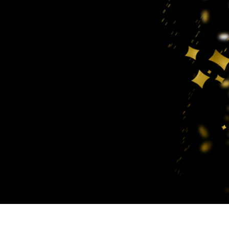
alokuvien muokkaus
Korujen valokuvien muokkaus
AI-koulutusdata