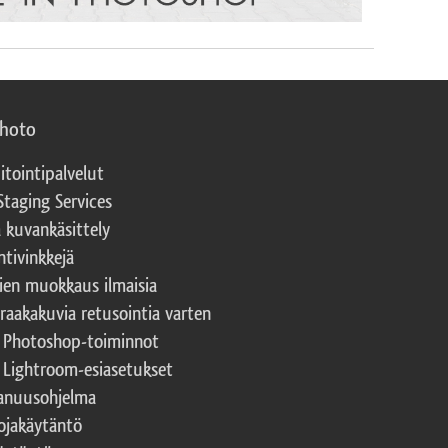
photo
itointipalvelut
Staging Services
a kuvankäsittely
ntivinkkejä
ien muokkaus ilmaisia
 raakakuvia retusointia varten
t Photoshop-toiminnot
t Lightroom-esiasetukset
nuusohjelma
ojakäytäntö