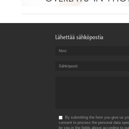
Lähettää sähköpostia
Nimi
Sähköposti
By submitting the form you give us yo
consent to process the personal data spec
by you in the fields above according to ou