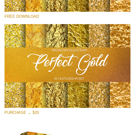
Please select
FREE DOWNLOAD
Free Photoshop Overlay
Small 800*533px
Perfect Gold
(30 Textures)
Large 6000*4000px
Entire Collection
(1783 Overlays)
Large 6000*4000px
Free download
PURCHASE → $20