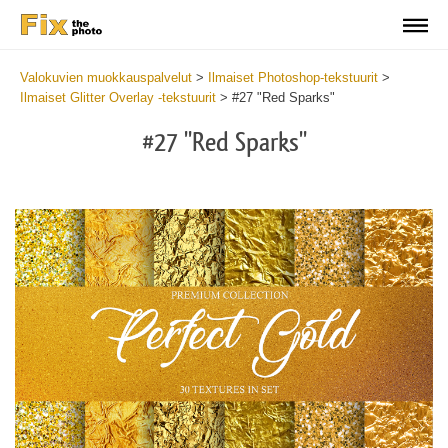
Valokuvien muokkauspalvelut
>
Ilmaiset Photoshop-tekstuurit
>
Ilmaiset Glitter Overlay -tekstuurit
>
#27 "Red Sparks"
#27 "Red Sparks"
Do
Fr
Ov