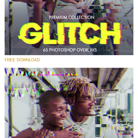
Please select
Free PNG Overlay #28
Small 800*533px
Glitch Effect
(65 Overlays)
FREE DOWNLOAD
Large 6000*4000px
Light Sparkling
(740 Overlays)
Large 6000*4000px
Entire Collection
(1783 Overlays)
Large 6000*4000px