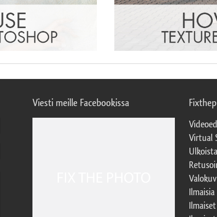
Viesti meille Facebookissa
Fixthe
Videoed
Virtual 
Ulkoist
Retusoi
Valokuv
Ilmaisia
Ilmaise