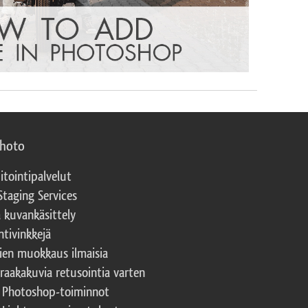
photo
itointipalvelut
Staging Services
a kuvankäsittely
ntivinkkejä
ien muokkaus ilmaisia
 raakakuvia retusointia varten
t Photoshop-toiminnot