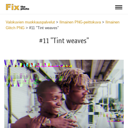
Valokuvien muokkauspalvelut
>
Ilmainen PNG-peittokuva
>
Ilmainen
Glitch PNG
>
#11 "Tint weaves"
#11 "Tint weaves"
Do
Fr
PN