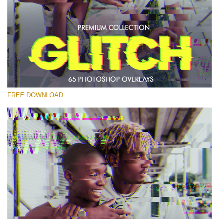
Please select
Free PNG Overlay #11
Small 800*533px
Glitch Effect
(65 Overlays)
FREE DOWNLOAD
Large 6000*4000px
Sky Boundless
(347 Overlays)
Large 6000*4000px
Entire Collection
(1783 Overlays)
Large 6000*4000px