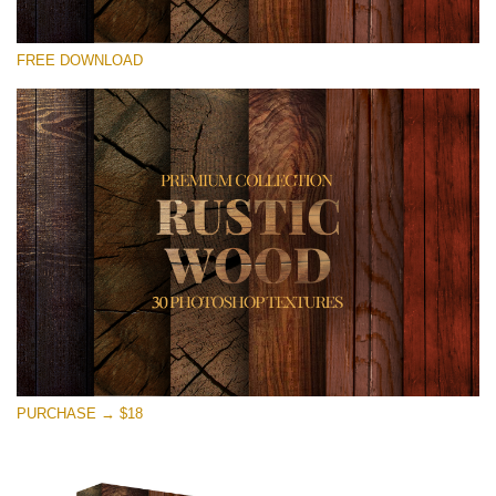
Please select
FREE DOWNLOAD
Free Photoshop Overlay
Small 800*533px
Rustic Wood
(30 Textures)
Large 6000*4000px
Entire Collection
(1783 Overlays)
Large 6000*4000px
Free download
PURCHASE → $18