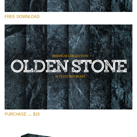
Please select
FREE DOWNLOAD
Free Photoshop Overlay
Small 800*533px
Olden Stone
(30 Textures)
Large 6000*4000px
Entire Collection
(1783 Overlays)
Large 6000*4000px
Free download
PURCHASE → $19