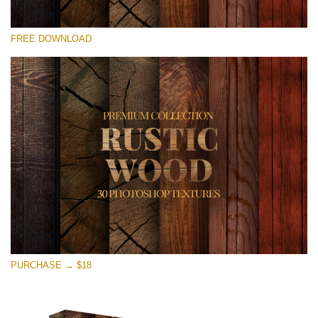
Please select
FREE DOWNLOAD
Free Photoshop Overlay
Small 800*533px
Rustic Wood
(30 Textures)
Large 6000*4000px
Entire Collection
(1783 Overlays)
Large 6000*4000px
Free download
PURCHASE → $18