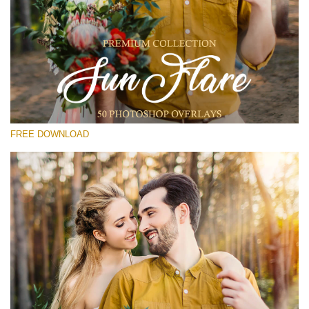
Please select
Free Photoshop Overlay #19
Small 800*533px
Sun Flares
(50 Overlays)
FREE DOWNLOAD
Large 6000*4000px
Light Sparkling
(740 Overlays)
Large 6000*4000px
Entire Collection
(1783 Overlays)
Large 6000*4000px