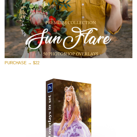
Free download
PURCHASE → $22