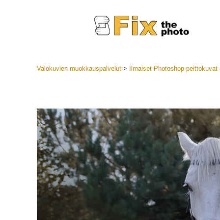
Valokuvien muokkauspalvelut
>
Ilmaiset Photoshop-peittokuvat
Lightroom
LR-esiase
Muotok
Parhaan t
esiasetuk
Mobiilias
Hääku