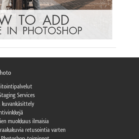
photo
itointipalvelut
Staging Services
a kuvankäsittely
ntivinkkejä
ien muokkaus ilmaisia
 raakakuvia retusointia varten
t Photoshop-toiminnot