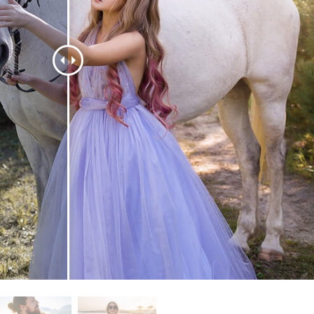
alokuvien muokkaus
Korujen valokuvien muokkaus
AI-koulutusdata