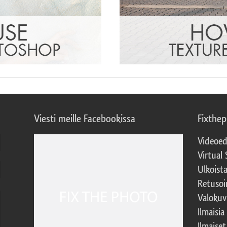
Viesti meille Facebookissa
Fixthe
Videoed
Virtual 
Ulkoist
Retusoi
Valokuv
Ilmaisia
Ilmaise