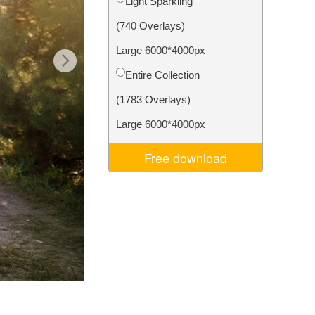
Light Sparkling
Video Editing Services
(740 Overlays)
Large 6000*4000px
Entire Collection
(1783 Overlays)
Large 6000*4000px
Free download