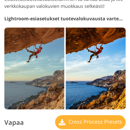
verkkokaupan valokuvien muokkaus selkeästi!
Lightroom-esiasetukset tuotevalokuvausta varten #31
Vapaa
Cross Process Presets