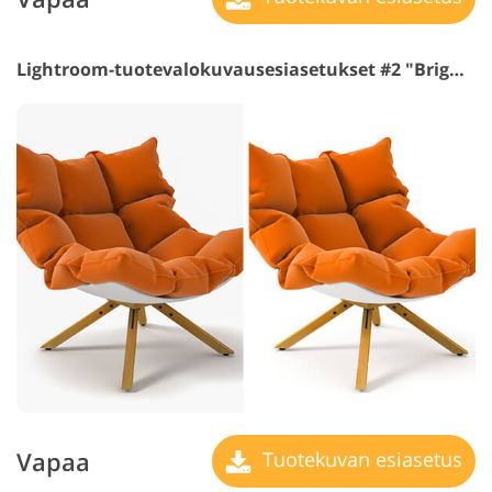
Lightroom-tuotevalokuvausesiasetukset #2 "Brightening"
Vapaa
Tuotekuvan esiasetus