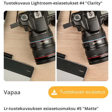
Tuotekuvaus Lightroom-esiasetukset #4 "Clarity"
Vapaa
Tuotekuvan esiasetus
Lr-tuotekuvauksen esiasetusmaksu #5 "Matte"