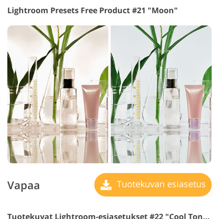
Lightroom Presets Free Product #21 "Moon"
Vapaa
Tuotekuvan esiasetus
Tuotekuvat Lightroom-esiasetukset #22 "Cool Toning"