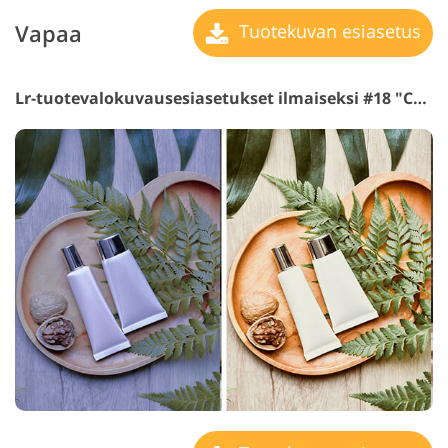
Vapaa
Tuotekuvan esiasetus
Lr-tuotevalokuvausesiasetukset ilmaiseksi #18 "Chocolate"