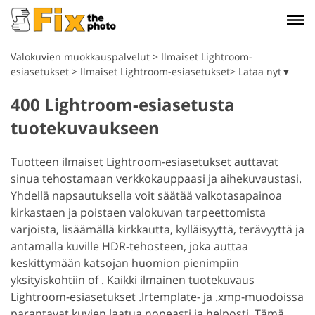
Valokuvien muokkauspalvelut
>
Ilmaiset Lightroom-
esiasetukset
>
Ilmaiset Lightroom-esiasetukset> Lataa nyt▼
400 Lightroom-esiasetusta
tuotekuvaukseen
Tuotteen ilmaiset Lightroom-esiasetukset auttavat
sinua tehostamaan verkkokauppaasi ja aihekuvaustasi.
Yhdellä napsautuksella voit säätää valkotasapainoa
kirkastaen ja poistaen valokuvan tarpeettomista
varjoista, lisäämällä kirkkautta, kylläisyyttä, terävyyttä ja
antamalla kuville HDR-tehosteen, joka auttaa
keskittymään katsojan huomion pienimpiin
yksityiskohtiin of . Kaikki ilmainen tuotekuvaus
Lightroom-esiasetukset .lrtemplate- ja .xmp-muodoissa
parantavat kuvien laatua nopeasti ja helposti. Tämä