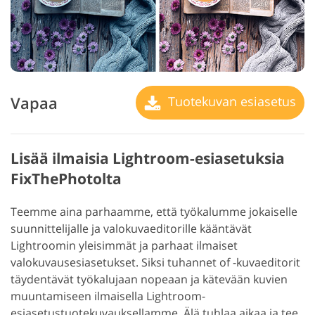
Vapaa
Tuotekuvan esiasetus
Lisää ilmaisia Lightroom-esiasetuksia
FixThePhotolta
Teemme aina parhaamme, että työkalumme jokaiselle
suunnittelijalle ja valokuvaeditorille kääntävät
Lightroomin yleisimmät ja parhaat ilmaiset
valokuvausesiasetukset. Siksi tuhannet of -kuvaeditorit
täydentävät työkalujaan nopeaan ja kätevään kuvien
muuntamiseen ilmaisella Lightroom-
esiasetustuotekuvauksellamme. Älä tuhlaa aikaa ja tee