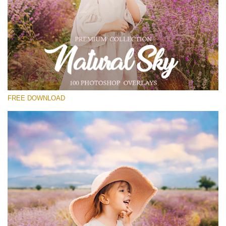
Please select
Free Photoshop Overlay #16
Small 800*533px
Natural Sky
(100 Overlays)
FREE DOWNLOAD
Large 6000*4000px
4 Seasons (411 Overlays)
Large 6000*4000px
Entire Collection
(1783 Overlays)
Large 6000*4000px
Free download