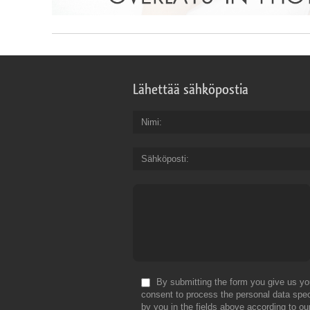
Lähettää sähköpostia
Nimi
Sähköposti
By submitting the form you give us yo
consent to process the personal data spec
by you in the fields above according to ou