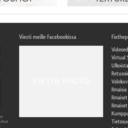
Viesti meille Facebookissa
Fixthe
Videoed
Virtual 
Ulkoist
Retusoi
Valokuv
Ilmaisia
Ilmaise
Ilmaise
Kumppa
ur
Tietosu
ified
r