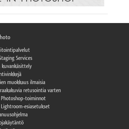
photo
itointipalvelut
Staging Services
a kuvankäsittely
ntivinkkejä
ien muokkaus ilmaisia
 raakakuvia retusointia varten
t Photoshop-toiminnot
t Lightroom-esiasetukset
nuusohjelma
ojakäytäntö