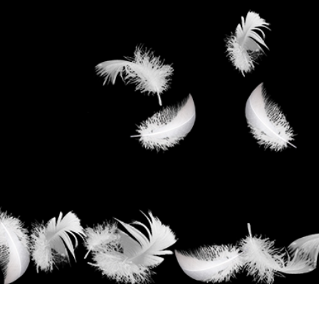
alokuvien muokkaus
Korujen valokuvien muokkaus
AI-koulutusdata