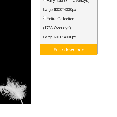
Fairy Tale (344 Overlays)
Video Editing Services
Large 6000*4000px
Entire Collection
(1783 Overlays)
Large 6000*4000px
Free download