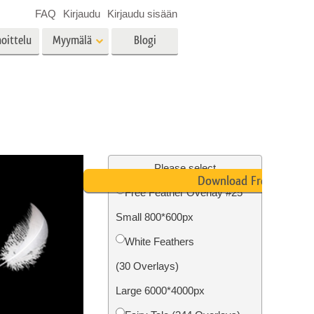
FAQ
Kirjaudu
Kirjaudu sisään
oittelu
Myymälä
Blogi
es
Video
LUT:t videoeditointiin
Ammattimaiset
vien
Kiinteistöjen valokuvien
videopeittokuvat
muokkaus
Please select
Download Free
Free Feather Overlay #25
Small 800*600px
o
Valokuvan restaurointi
White Feathers
(30 Overlays)
Large 6000*4000px