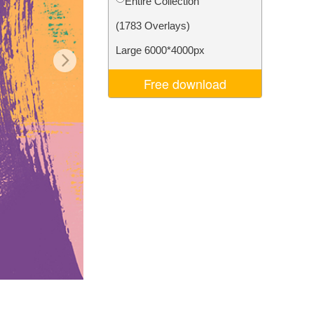
Entire Collection
Video Editing Services
(1783 Overlays)
Large 6000*4000px
Free download