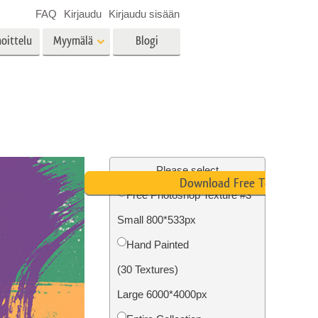
FAQ
Kirjaudu
Kirjaudu sisään
oittelu
Myymälä
Blogi
es
Video
LUT:t videoeditointiin
Ammattimaiset
vien
Kiinteistöjen valokuvien
videopeittokuvat
muokkaus
Please select
Download Free Texture
Free Photoshop Texture #3
Small 800*533px
o
Valokuvan restaurointi
Hand Painted
(30 Textures)
Large 6000*4000px