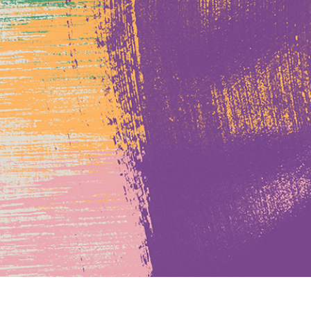
alokuvien muokkaus
Korujen valokuvien muokkaus
AI-koulutusdata