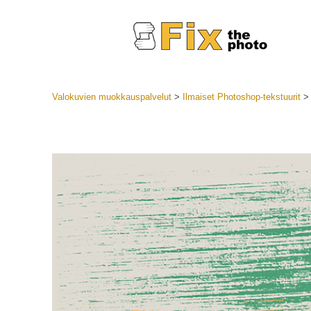
Valokuvien muokkauspalvelut
>
Ilmaiset Photoshop-tekstuurit
Lightroom
LR-esiase
Muotok
Parhaan t
esiasetuk
Mobiilias
Hääku