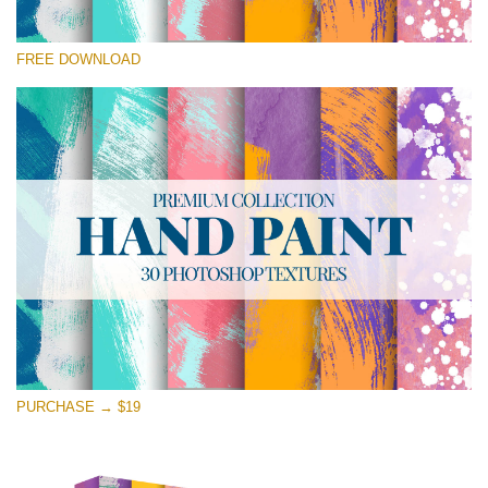
Please select
FREE DOWNLOAD
Free Photoshop Texture #26 Small 800*533px
Hand Painted
(30 Textures)
Large 6000*4000px
Entire Collection
(1783 Overlays)
Large 6000*4000px
Free download
PURCHASE → $19