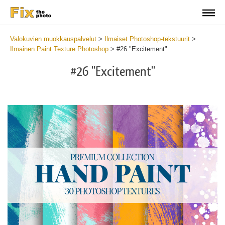
Valokuvien muokkauspalvelut
>
Ilmaiset Photoshop-tekstuurit
>
Ilmainen Paint Texture Photoshop
>
#26 "Excitement"
#26 "Excitement"
Do
Fr
Te