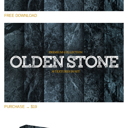
Please select
FREE DOWNLOAD
Free Photoshop Overlay
Small 800*533px
Olden Stone
(30 Textures)
Large 6000*4000px
Entire Collection
(1783 Overlays)
Large 6000*4000px
Free download
PURCHASE → $19