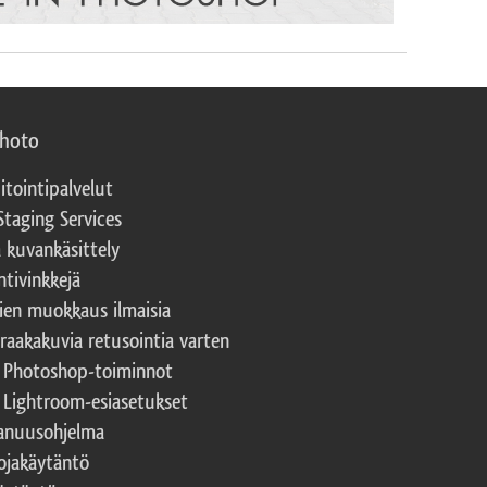
photo
itointipalvelut
Staging Services
a kuvankäsittely
ntivinkkejä
ien muokkaus ilmaisia
 raakakuvia retusointia varten
t Photoshop-toiminnot
t Lightroom-esiasetukset
nuusohjelma
ojakäytäntö