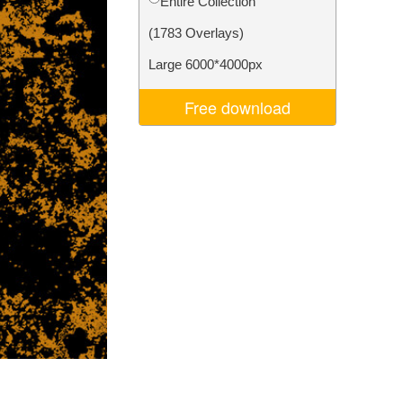
Entire Collection
Video Editing Services
(1783 Overlays)
Large 6000*4000px
Free download