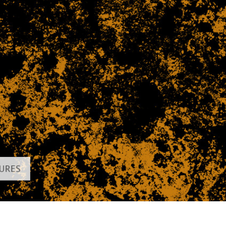
alokuvien muokkaus
Korujen valokuvien muokkaus
AI-koulutusdata