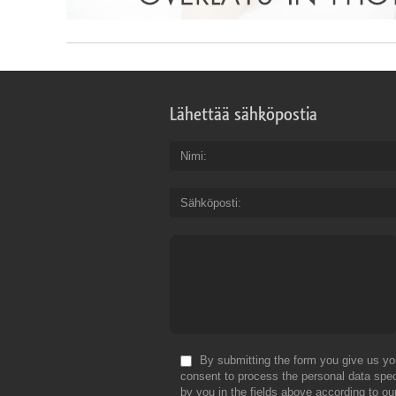
Lähettää sähköpostia
Nimi
Sähköposti
By submitting the form you give us yo
consent to process the personal data spec
by you in the fields above according to ou