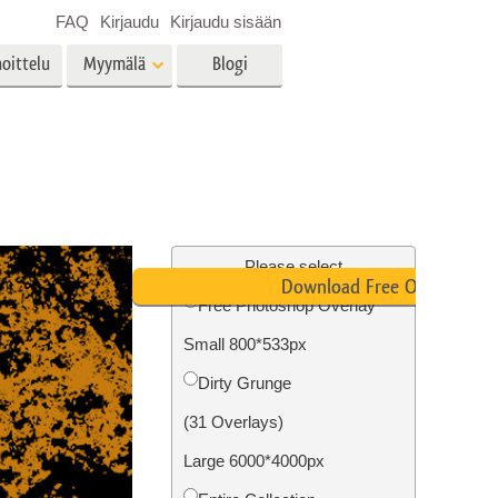
FAQ
Kirjaudu
Kirjaudu sisään
oittelu
Myymälä
Blogi
es
Video
LUT:t videoeditointiin
Ammattimaiset
vien
Kiinteistöjen valokuvien
videopeittokuvat
muokkaus
Please select
Download Free Overlay
Free Photoshop Overlay
Small 800*533px
o
Valokuvan restaurointi
Dirty Grunge
(31 Overlays)
Large 6000*4000px