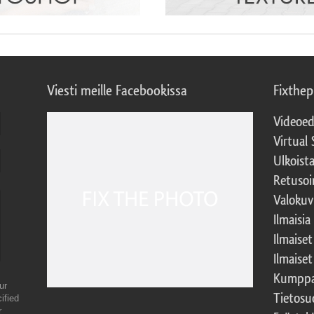
Viesti meille Facebookissa
Fixthe
Videoed
Virtual 
Ulkoist
Retusoi
Valokuv
Ilmaisia
Ilmaise
Ilmaise
Kumppa
ur
Tietosu
ified
r