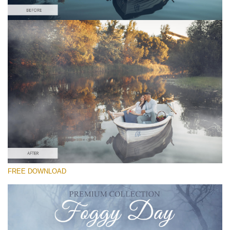
Please select
Free Photoshop Overlay
Small 800*533px
Foggy Day
(30 Textures)
Large 6000*4000px
Entire Collection
(1783 Overlays)
Large 6000*4000px
FREE DOWNLOAD
Free download