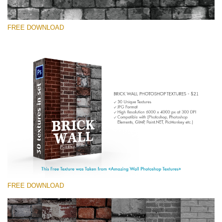
FREE DOWNLOAD
Please select
Free Photoshop Texture #1 Small 800*533px
Brick Wall
(30 Textures)
Large 6000*4000px
Entire Collection
(1783 Overlays)
FREE DOWNLOAD
Large 6000*4000px
Free download