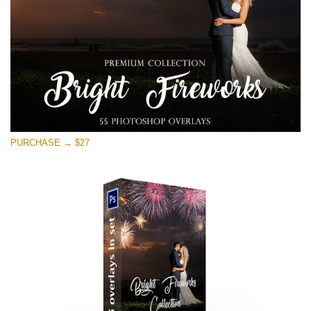
PURCHASE → $27