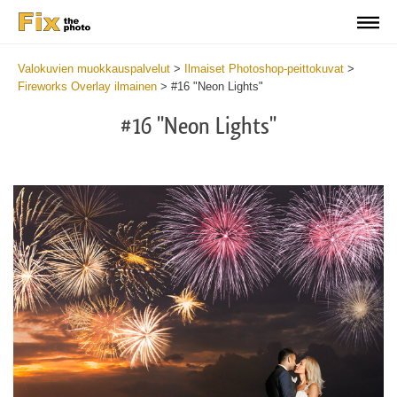
Valokuvien muokkauspalvelut
>
Ilmaiset Photoshop-peittokuvat
>
Fireworks Overlay ilmainen
>
#16 "Neon Lights"
#16 "Neon Lights"
Do
Fr