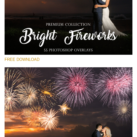
Please select
Free Fireworks Overlay #16
Small 800*533px
Bright Fireworks
(55 Overlays)
FREE DOWNLOAD
Large 6000*4000px
Bokeh Collection (650 Overlays)
Large 6000*4000px
Entire Collection
(1783 Overlays)
Large 6000*4000px
Free download