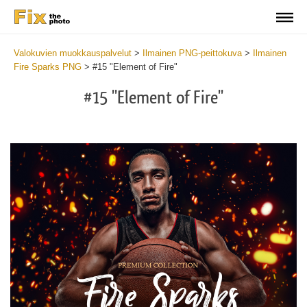
Valokuvien muokkauspalvelut
>
Ilmainen PNG-peittokuva
>
Ilmainen
Fire Sparks PNG
>
#15 "Element of Fire"
#15 "Element of Fire"
Do
Fr