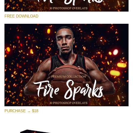
Please select
FREE DOWNLOAD
Free Ps Overlay #15
Small 800*533px
Fire Sparks
(30 Overlays)
Large 6000*4000px
Light Sparkling
(740 Overlays)
Large 6000*4000px
Entire Collection
PURCHASE → $18
(1783 Overlays)
Large 6000*4000px