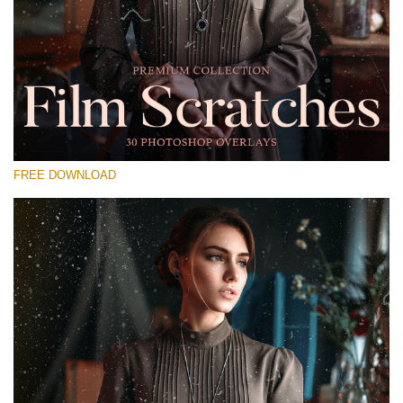
Please select
Free Photoshop Overlay #12
Small 800*533px
Film Scratches
(30 Overlays)
FREE DOWNLOAD
Large 6000*4000px
Sky Boundless
(347 Overlays)
Large 6000*4000px
Entire Collection
(1783 Overlays)
Large 6000*4000px