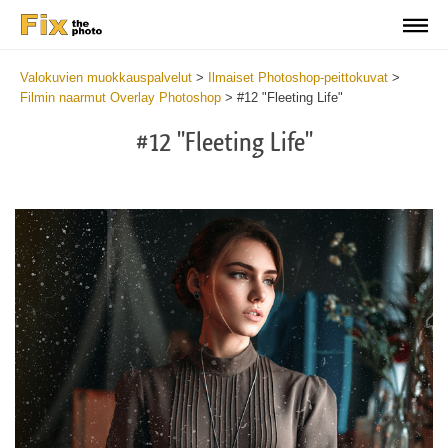
Valokuvien muokkauspalvelut
>
Ilmaiset Photoshop-peittokuvat
>
Filmin naarmut Overlay Photoshop
>
#12 "Fleeting Life"
#12 "Fleeting Life"
Do
Fr