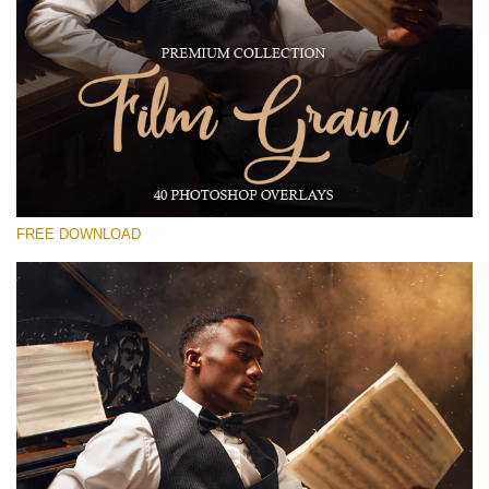
Please select
Free Photoshop Overlay #17
Small 800*533px
Film Grain
(40 Overlays)
FREE DOWNLOAD
Large 6000*4000px
Grunge Collection
(252 Overlays)
Large 6000*4000px
Entire Collection
(1783 Overlays)
Large 6000*4000px