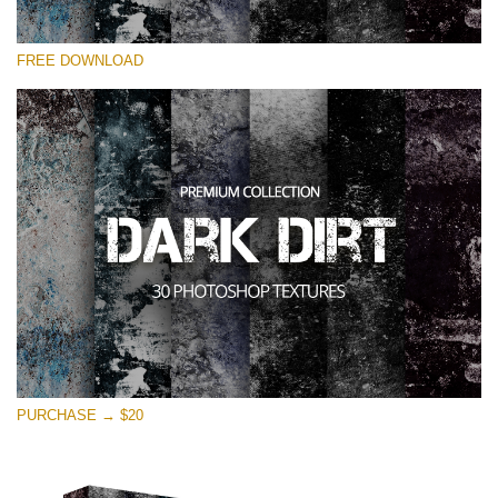
Please select
FREE DOWNLOAD
Free Photoshop Overlay
Small 800*533px
Dark Dirt
(30 Overlays)
Large 6000*4000px
Entire Collection
(1783 Overlays)
Large 6000*4000px
Free download
PURCHASE → $20