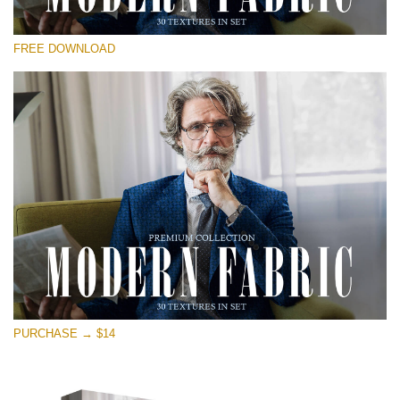
Please select
FREE DOWNLOAD
Free Photoshop Overlay
Small 800*533px
Modern Fabric
(30 Textures)
Large 6000*4000px
Entire Collection
(1783 Overlays)
Large 6000*4000px
Free download
PURCHASE → $14