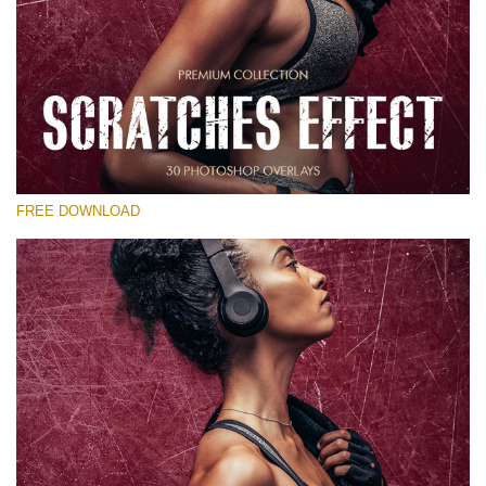
Please select
Free Photoshop Overlay
Small 800*533px
Scratches Effect
(30 Overlays)
FREE DOWNLOAD
Large 6000*4000px
Entire Collection
(1783 Overlays)
Large 6000*4000px
Free download