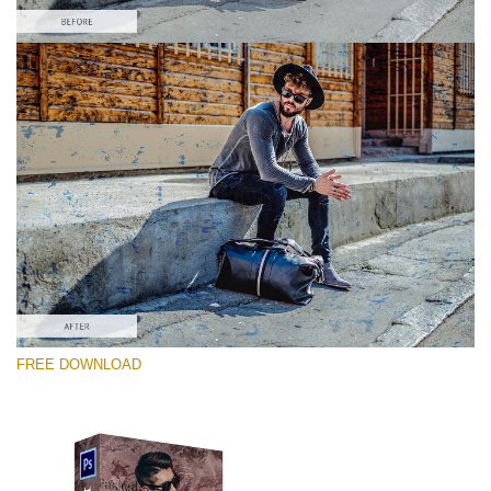
Please select
Free Photoshop Overlay #5
Small 800*533px
Distressed Mood
(30 Overlays)
Large 6000*4000px
FREE DOWNLOAD
Sunlight Collection
(290 Overlays)
Large 6000*4000px