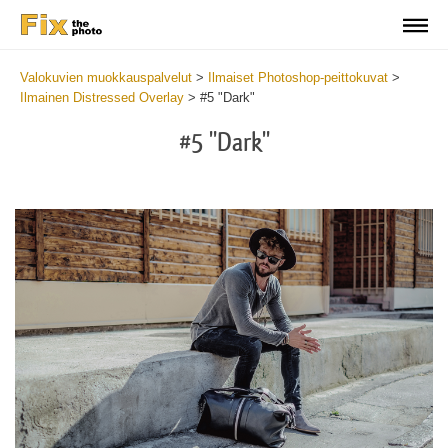
Valokuvien muokkauspalvelut
>
Ilmaiset Photoshop-peittokuvat
>
Ilmainen Distressed Overlay
>
#5 "Dark"
#5 "Dark"
Do
Fr
Ov