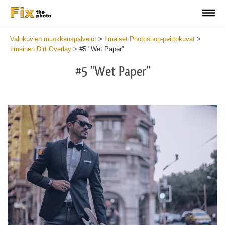
Valokuvien muokkauspalvelut
>
Ilmaiset Photoshop-peittokuvat
>
Ilmainen Dirt Overlay
>
#5 "Wet Paper"
#5 "Wet Paper"
Do
Fr
Ov