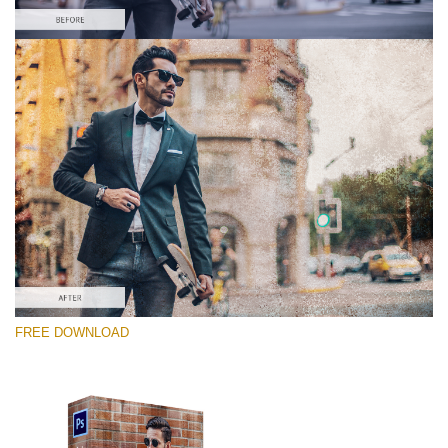
Please select
Free Photoshop Overlay #5
Small 800*533px
Dirty Grunge
(31 Overlays)
Large 6000*4000px
FREE DOWNLOAD
Sunlight Collection
(290 Overlays)
Large 6000*4000px