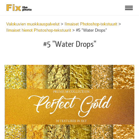
Valokuvien muokkauspalvelut
>
Ilmaiset Photoshop-tekstuurit
>
Ilmaiset hienot Photoshop-tekstuurit
>
#5 "Water Drops"
#5 "Water Drops"
Do
Fr
Ov