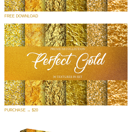
Please select
FREE DOWNLOAD
Free Photoshop Overlay
Small 800*533px
Perfect Gold
(30 Textures)
Large 6000*4000px
Entire Collection
(1783 Overlays)
Large 6000*4000px
Free download
PURCHASE → $20