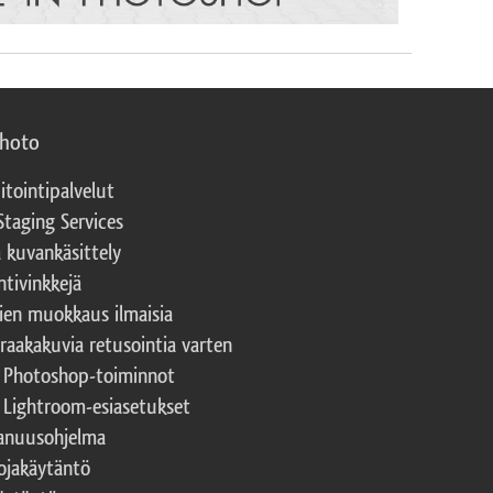
photo
itointipalvelut
Staging Services
a kuvankäsittely
ntivinkkejä
ien muokkaus ilmaisia
 raakakuvia retusointia varten
t Photoshop-toiminnot
t Lightroom-esiasetukset
nuusohjelma
ojakäytäntö