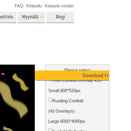
FAQ
Kirjaudu
Kirjaudu sisään
oittelu
Myymälä
Blogi
es
Video
LUT:t videoeditointiin
Ammattimaiset
vien
Kiinteistöjen valokuvien
videopeittokuvat
muokkaus
Please select
Download Free
Free Confetti Overlay #15
Small 800*533px
o
Valokuvan restaurointi
Rustling Confetti
(43 Overlays)
Large 6000*4000px