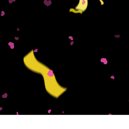
alokuvien muokkaus
Korujen valokuvien muokkaus
AI-koulutusdata