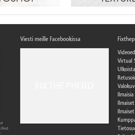
Viesti meille Facebookissa
Fixthe
Videoed
Virtual 
Ulkoist
Retusoi
Valokuv
Ilmaisia
Ilmaise
Ilmaise
Kumppa
ur
Tietosu
ified
r