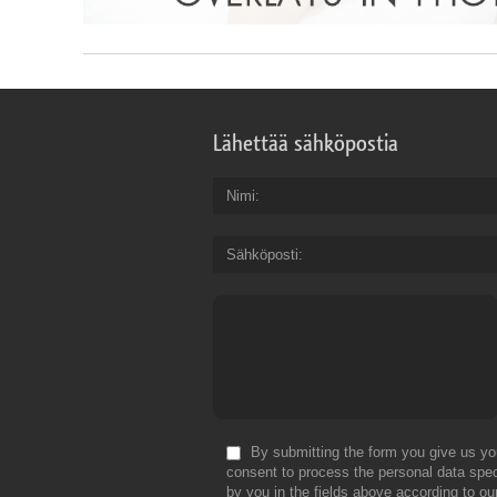
Lähettää sähköpostia
Nimi
Sähköposti
By submitting the form you give us yo
consent to process the personal data spec
by you in the fields above according to ou