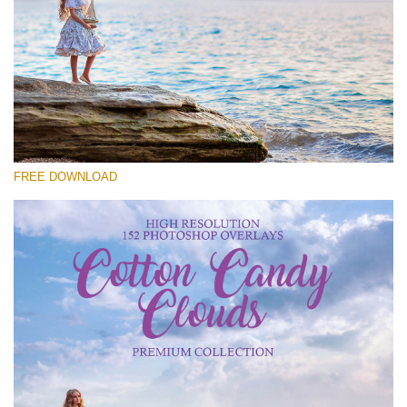
Please select
Free Cloud Overlay #25
Small 800*533px
Cotton Candy Clouds
(152 Overlays)
FREE DOWNLOAD
Large 6000*4000px
Sky Boundless
(347 Overlays)
Large 6000*4000px
Entire Collection
(1783 Overlays)
Large 6000*4000px