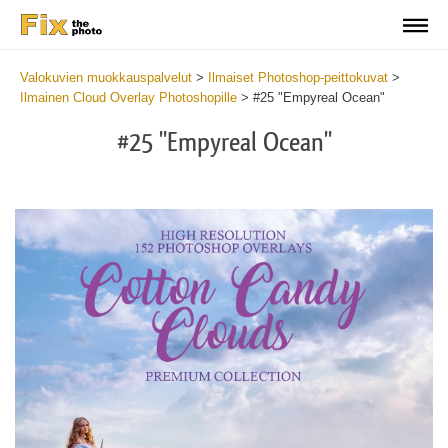
Valokuvien muokkauspalvelut
>
Ilmaiset Photoshop-peittokuvat
>
Ilmainen Cloud Overlay Photoshopille
>
#25 "Empyreal Ocean"
#25 "Empyreal Ocean"
Do
Fr